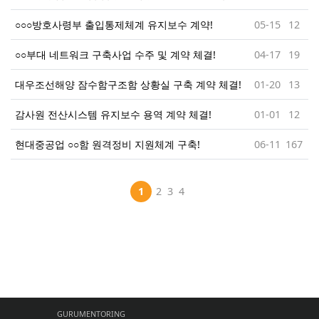
○○○방호사령부 출입통제체계 유지보수 계약!
05-15
12
○○부대 네트워크 구축사업 수주 및 계약 체결!
04-17
19
대우조선해양 잠수함구조함 상황실 구축 계약 체결!
01-20
13
감사원 전산시스템 유지보수 용역 계약 체결!
01-01
12
현대중공업 ○○함 원격정비 지원체계 구축!
06-11
167
1
2
3
4
GURUMENTORING