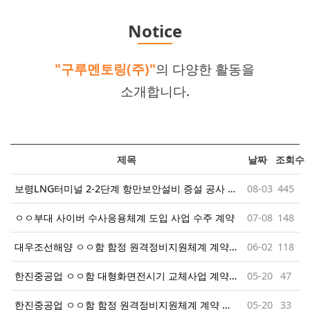
Notice
"구루멘토링(주)"
의 다양한 활동을
소개합니다.
제목
날짜
조회수
보령LNG터미널 2-2단계 항만보안설비 증설 공사 계약
08-03
445
ㅇㅇ부대 사이버 수사응용체계 도입 사업 수주 계약
07-08
148
대우조선해양 ㅇㅇ함 함정 원격정비지원체계 계약(3척)
06-02
118
한진중공업 ㅇㅇ함 대형화면전시기 교체사업 계약 체결!
05-20
47
한진중공업 ㅇㅇ함 함정 원격정비지원체계 계약 체결!
05-20
33