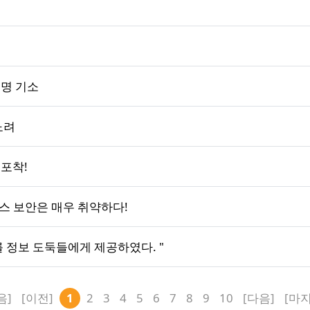
 명 기소
노려
 포착!
스 보안은 매우 취약하다!
 정보 도둑들에게 제공하였다. "
음]
[이전]
1
2
3
4
5
6
7
8
9
10
[다음]
[마