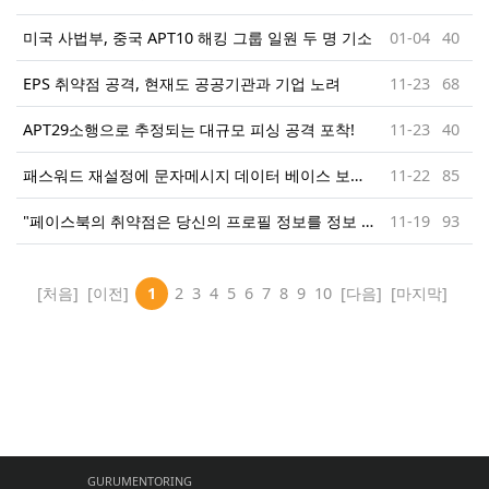
미국 사법부, 중국 APT10 해킹 그룹 일원 두 명 기소
01-04
40
EPS 취약점 공격, 현재도 공공기관과 기업 노려
11-23
68
APT29소행으로 추정되는 대규모 피싱 공격 포착!
11-23
40
패스워드 재설정에 문자메시지 데이터 베이스 보안은 매우 취약하다!
11-22
85
"페이스북의 취약점은 당신의 프로필 정보를 정보 도둑들에게 제공하였다. "
11-19
93
[처음]
[이전]
1
2
3
4
5
6
7
8
9
10
[다음]
[마지막]
GURUMENTORING