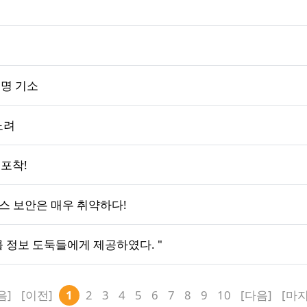
 명 기소
노려
 포착!
스 보안은 매우 취약하다!
 정보 도둑들에게 제공하였다. "
음]
[이전]
1
2
3
4
5
6
7
8
9
10
[다음]
[마