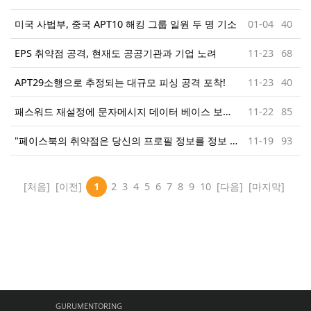
미국 사법부, 중국 APT10 해킹 그룹 일원 두 명 기소
01-04
40
EPS 취약점 공격, 현재도 공공기관과 기업 노려
11-23
68
APT29소행으로 추정되는 대규모 피싱 공격 포착!
11-23
40
패스워드 재설정에 문자메시지 데이터 베이스 보안은 매우 취약하다!
11-22
85
"페이스북의 취약점은 당신의 프로필 정보를 정보 도둑들에게 제공하였다. "
11-19
93
[처음]
[이전]
1
2
3
4
5
6
7
8
9
10
[다음]
[마지막]
GURUMENTORING