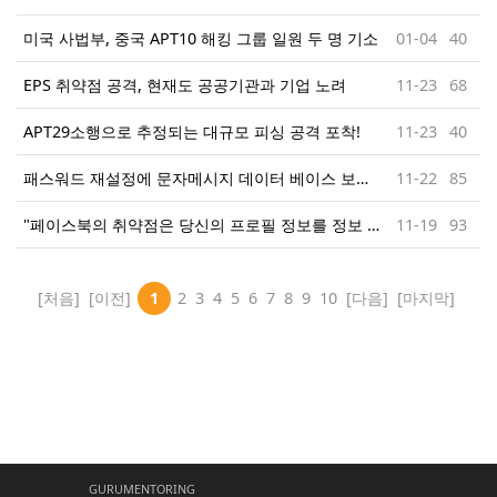
미국 사법부, 중국 APT10 해킹 그룹 일원 두 명 기소
01-04
40
EPS 취약점 공격, 현재도 공공기관과 기업 노려
11-23
68
APT29소행으로 추정되는 대규모 피싱 공격 포착!
11-23
40
패스워드 재설정에 문자메시지 데이터 베이스 보안은 매우 취약하다!
11-22
85
"페이스북의 취약점은 당신의 프로필 정보를 정보 도둑들에게 제공하였다. "
11-19
93
[처음]
[이전]
1
2
3
4
5
6
7
8
9
10
[다음]
[마지막]
GURUMENTORING