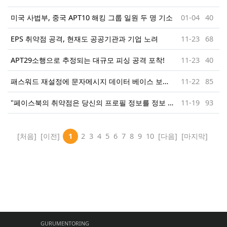
미국 사법부, 중국 APT10 해킹 그룹 일원 두 명 기소
01-04
40
EPS 취약점 공격, 현재도 공공기관과 기업 노려
11-23
68
APT29소행으로 추정되는 대규모 피싱 공격 포착!
11-23
40
패스워드 재설정에 문자메시지 데이터 베이스 보안은 매우 취약하다!
11-22
85
"페이스북의 취약점은 당신의 프로필 정보를 정보 도둑들에게 제공하였다. "
11-19
93
[처음]
[이전]
1
2
3
4
5
6
7
8
9
10
[다음]
[마지막]
GURUMENTORING