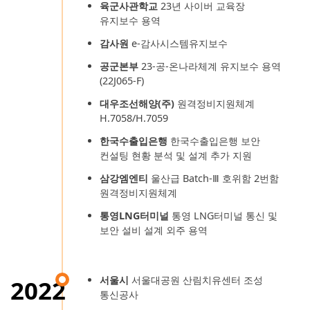
육군사관학교
23년 사이버 교육장
유지보수 용역
감사원
e-감사시스템유지보수
공군본부
23-공-온나라체계 유지보수 용역
(22J065-F)
대우조선해양(주)
원격정비지원체계
H.7058/H.7059
한국수출입은행
한국수출입은행 보안
컨설팅 현황 분석 및 설계 추가 지원
삼강엠엔티
울산급 Batch-Ⅲ 호위함 2번함
원격정비지원체계
통영LNG터미널
통영 LNG터미널 통신 및
보안 설비 설계 외주 용역
서울시
서울대공원 산림치유센터 조성
2022
통신공사