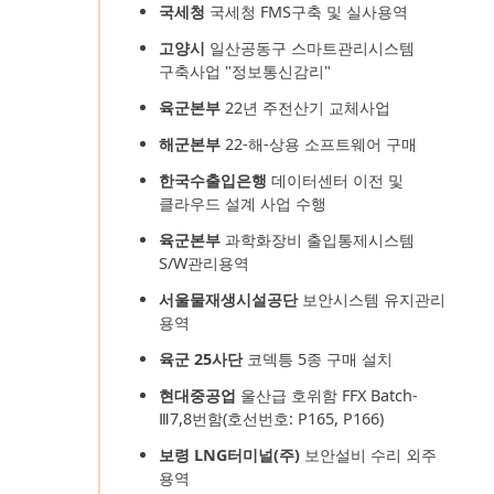
국세청
국세청 FMS구축 및 실사용역
고양시
일산공동구 스마트관리시스템
구축사업 "정보통신감리"
육군본부
22년 주전산기 교체사업
해군본부
22-해-상용 소프트웨어 구매
한국수출입은행
데이터센터 이전 및
클라우드 설계 사업 수행
육군본부
과학화장비 출입통제시스템
S/W관리용역
서울물재생시설공단
보안시스템 유지관리
용역
육군 25사단
코덱틍 5종 구매 설치
현대중공업
울산급 호위함 FFX Batch-
Ⅲ7,8번함(호선번호: P165, P166)
보령 LNG터미널(주)
보안설비 수리 외주
용역