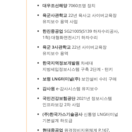
대우조선해양
7060조명 장치
육군사관학교
22년 육사교 사이버교육장
유지보수 용역 사업
한진중공업
SG21005(S139 하자수리공사,
1척) 대형화면전시기 하자수리
육군 3사관학교
22년 사이버교육장
유지보수 용역
한국지역정보개발원
차세대
지방세입정보시스템 구축 2단계 - 턴키
보령 LNG터미널(주)
보안설비 수리 구매
감사원
e-감사시스템 유지보수
국민건강보험공단
2021년 정보시스템
인프라보강 2차 사업
(주)한국가스기술공사
신통영 LNG터미널
기본설계 하도급
현대중공업
원격정비지원체계 P.167,