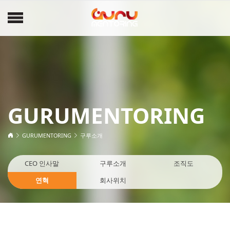
GURUMENTORING
GURUMENTORING
구루소개
CEO 인사말
구루소개
조직도
연혁
회사위치