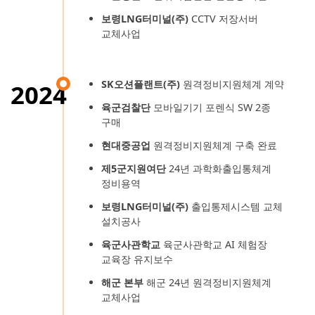
보령LNG터미널(주)
CCTV 저장서버
교체사업
SK오션플랜트(주)
원격정비지원체계 계약
2024
육군검찰단
모바일기기 포렌식 SW 2종
구매
현대중공업
원격정비지원체계 구축 완료
제5군지원여단
24년 과학화출입통체계
정비용역
보령LNG터미널(주)
출입통제시스템 교체
설치공사
육군사관학교
육군사관학교 AI 체험장
교육장 유지보수
해군 본부
해군 24년 원격정비지원체계
교체사업