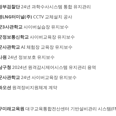
방부검찰단
24년 과학수사시스템 통합 유지관리
령LNG터미널(주)
CCTV 교체설치 공사
군3사관학교
사이버실습장 유지보수
군정보통신학교
사이버교육장 유지보수
군사관학교
AI 체험장 교육장 유지보수
사원
24년 정보보호 유지보수
남구청
2024년 원격감시제어시스템 유지관리 용역
군사관학교
24년 사이버교육장 유지보수
화오션
원격정비지원체계 계약
구미래교육원
대구교육통합전산센터 기반설비관리 시스템(FM