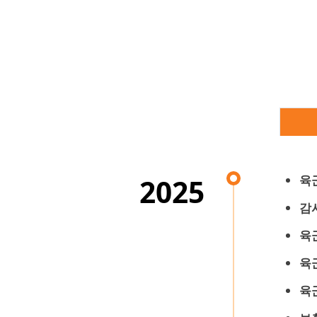
육
2025
감
육
육
육