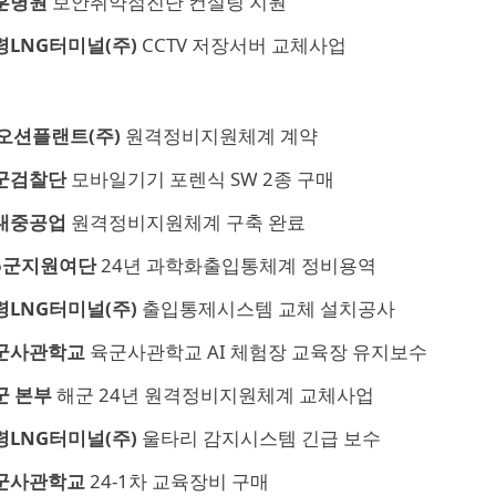
훈병원
보안취약점진단 컨설팅 지원
령LNG터미널(주)
CCTV 저장서버 교체사업
K오션플랜트(주)
원격정비지원체계 계약
군검찰단
모바일기기 포렌식 SW 2종 구매
대중공업
원격정비지원체계 구축 완료
5군지원여단
24년 과학화출입통체계 정비용역
령LNG터미널(주)
출입통제시스템 교체 설치공사
군사관학교
육군사관학교 AI 체험장 교육장 유지보수
군 본부
해군 24년 원격정비지원체계 교체사업
령LNG터미널(주)
울타리 감지시스템 긴급 보수
군사관학교
24-1차 교육장비 구매