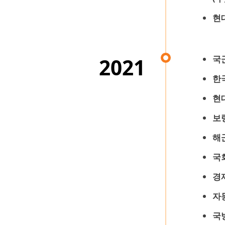
현
국
2021
한
현
보
해
국
경
자
국