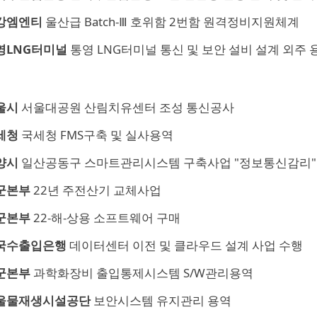
강엠엔티
울산급 Batch-Ⅲ 호위함 2번함 원격정비지원체계
영LNG터미널
통영 LNG터미널 통신 및 보안 설비 설계 외주 
울시
서울대공원 산림치유센터 조성 통신공사
세청
국세청 FMS구축 및 실사용역
양시
일산공동구 스마트관리시스템 구축사업 "정보통신감리"
군본부
22년 주전산기 교체사업
군본부
22-해-상용 소프트웨어 구매
국수출입은행
데이터센터 이전 및 클라우드 설계 사업 수행
군본부
과학화장비 출입통제시스템 S/W관리용역
울물재생시설공단
보안시스템 유지관리 용역