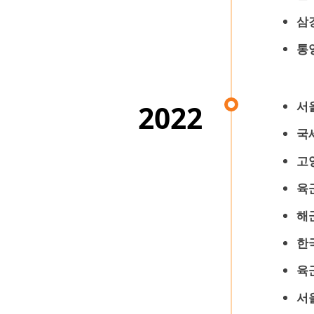
삼
통
서
2022
국
고
육
해
한
육
서