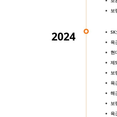
보
보
S
2024
육
현
제
보
육
해
보
육