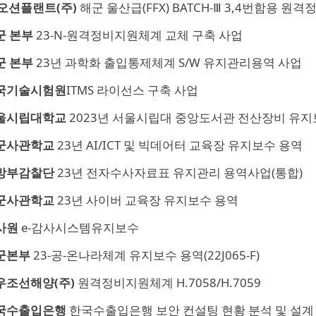
K오션플랜트(주)
해군 울산급(FFX) BATCH-Ⅲ 3,4번함용 
군 본부
23-N-원격정비지원체계 교체 구축 사업
군 본부
23년 과학화 출입통제체계 S/W 유지관리용역 사업
국기술시험원
ITMS 라이선스 구축 사업
울시립대학교
2023년 서울시립대 중앙도서관 전산장비 유지
군사관학교
23년 AI/ICT 및 빅데어터 교육장 유지보수 용역
방부감찰단
23년 전자수사자료표 유지관리 용역사업(통합)
군사관학교
23년 사이버 교육장 유지보수 용역
사원
e-감사시스템유지보수
군본부
23-공-온나라체계 유지보수 용역(22J065-F)
우조선해양(주)
원격정비지원체계 H.7058/H.7059
국수출입은행
한국수출입은행 보안 컨설팅 현황 분석 및 설계