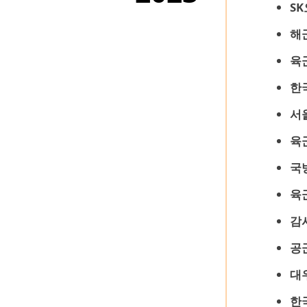
S
해
육
한
서
육
국
육
감
공
대
한