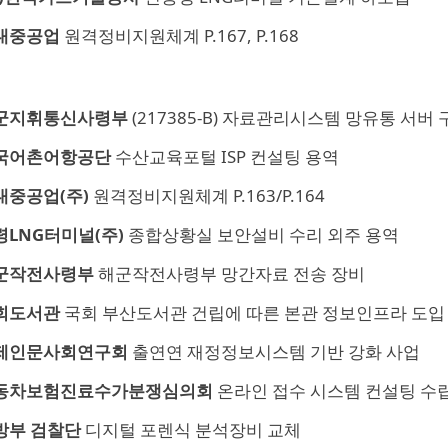
대중공업
원격정비지원체계 P.167, P.168
군지휘통신사령부
(217385-B) 자료관리시스템 망유통 서버 
국어촌어항공단
수산교육포털 ISP 컨설팅 용역
대중공업(주)
원격정비지원체계 P.163/P.164
령LNG터미널(주)
종합상황실 보안설비 수리 외주 용역
군작전사령부
해군작전사령부 망간자료 전송 장비
회도서관
국회 부산도서관 건립에 따른 본관 정보인프라 도입
제인문사회연구회
출연연 재정정보시스템 기반 강화 사업
동차보험진료수가분쟁심의회
온라인 접수 시스템 컨설팅 수
방부 검찰단
디지털 포렌식 분석장비 교체