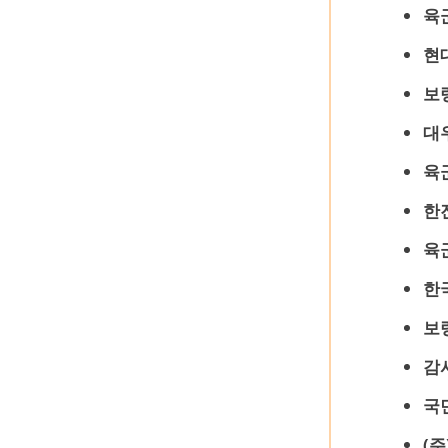
육
현
보령
대
육
한
육
한
보령
감
국
(