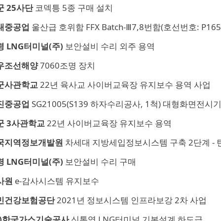
군 25사단
코덱틍 5종 구매 설치
대중공업
울산급 호위함 FFX Batch-Ⅲ7,8번함(호선번호: P165,
 LNG터미널(주)
보안설비 수리 외주 용역
우조선해양
7060조명 장치
군사관학교
22년 육사교 사이버교육장 유지보수 용역 사업
진중공업
SG21005(S139 하자수리공사, 1척) 대형화면전시
군 3사관학교
22년 사이버교육장 유지보수 용역
국지역정보개발원
차세대 지방세입정보시스템 구축 2단계 - 
 LNG터미널(주)
보안설비 수리 구매
사원
e-감사시스템 유지보수
민건강보험공단
2021년 정보시스템 인프라보강 2차 사업
주)한국가스기술공사
신통영 LNG터미널 기본설계 하도급