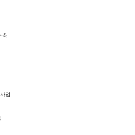
구축
 사업
립