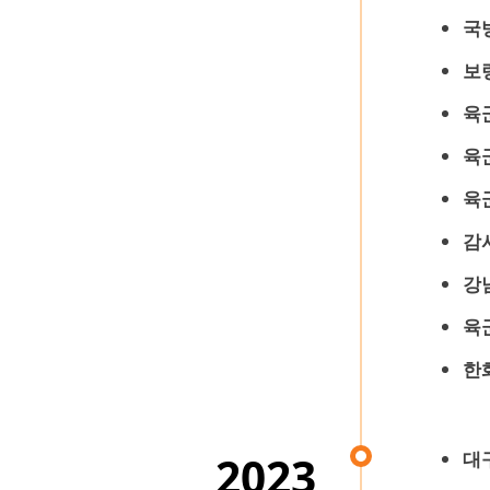
국
보
육
육
육
감
강
육
한
대
2023