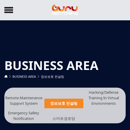
BUSINESS AREA
BUSINESS AREA
정보보호 컨설팅
Hacking/Defense
Remote Maintenance
Training In Virtual
Support System
정보보호 컨설팅
Environments
Emergency Safety
Notification
스마트경로당