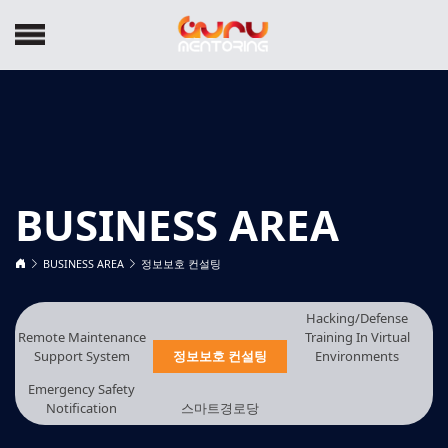
BUSINESS AREA
BUSINESS AREA
정보보호 컨설팅
Hacking/Defense
Remote Maintenance
Training In Virtual
Support System
정보보호 컨설팅
Environments
Emergency Safety
Notification
스마트경로당