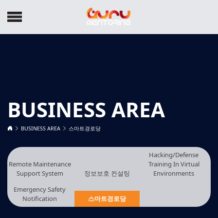
BUSINESS AREA
BUSINESS AREA
스마트경로당
Hacking/Defense
Remote Maintenance
Training In Virtual
Support System
정보보호 컨설팅
Environments
Emergency Safety
Notification
스마트경로당