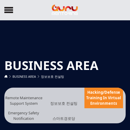
BUSINESS AREA
BUSINESS AREA
정보보호 컨설팅
Hacking/Defense
Remote Maintenance
Training In Virtual
Support System
정보보호 컨설팅
Environments
Emergency Safety
Notification
스마트경로당