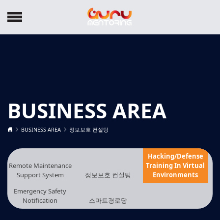
BUSINESS AREA
BUSINESS AREA
정보보호 컨설팅
Hacking/Defense
Remote Maintenance
Training In Virtual
Support System
정보보호 컨설팅
Environments
Emergency Safety
Notification
스마트경로당