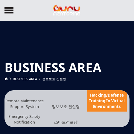
BUSINESS AREA
BUSINESS AREA
정보보호 컨설팅
Hacking/Defense
Remote Maintenance
Training In Virtual
Support System
정보보호 컨설팅
Environments
Emergency Safety
Notification
스마트경로당