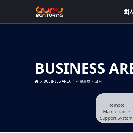
회
BUSINESS AR
BUSINESS AREA
정보보호 컨설팅
Remote
Maintenance
Support System