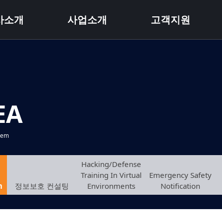
사소개
사업소개
고객지원
EA
tem
Hacking/Defense
Training In Virtual
Emergency Safety
m
정보보호 컨설팅
Environments
Notification